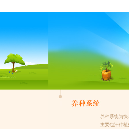
养种系统为快
主要包汗种植